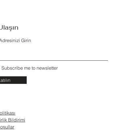
Ulaşın
Adresinizi Girin
, Subscribe me to newsletter
atılın
olitikası
irlik Bildirimi
oşullar