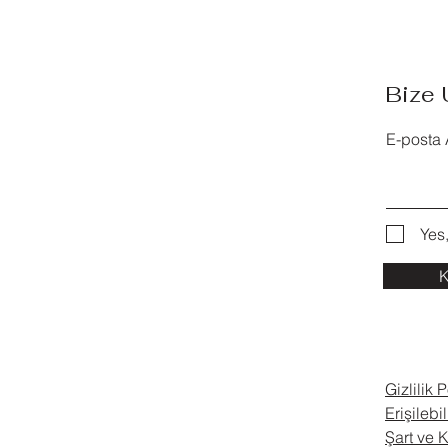
Bize 
E-posta 
Yes
K
Gizlilik P
Erişilebil
Şart ve K